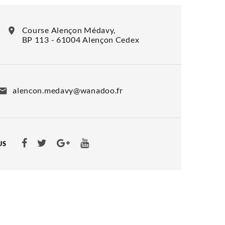
Course Alençon Médavy,
BP 113 - 61004 Alençon Cedex
alencon.medavy@wanadoo.fr
US