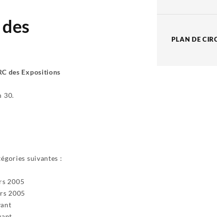
 des
PLAN DE CIR
C des Expositions
h 30.
tégories suivantes :
ars 2005
ars 2005
vant
vant